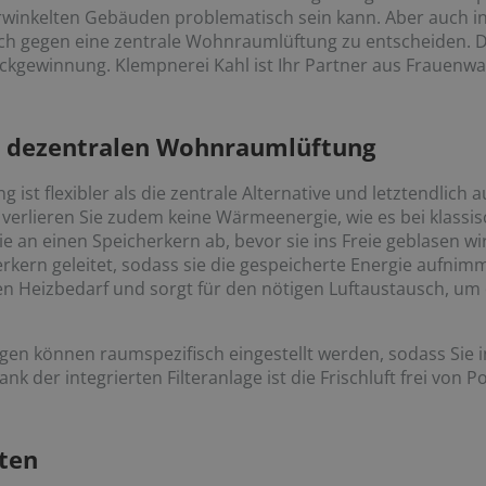
verwinkelten Gebäuden problematisch sein kann. Aber auch 
sich gegen eine zentrale Wohnraumlüftung zu entscheiden. D
ewinnung. Klempnerei Kahl ist Ihr Partner aus Frauenwald
er dezentralen Wohnraumlüftung
ist flexibler als die zentrale Alternative und letztendlich 
lieren Sie zudem keine Wärmeenergie, wie es bei klassisch
e an einen Speicherkern ab, bevor sie ins Freie geblasen wird
kern geleitet, sodass sie die gespeicherte Energie aufnim
en Heizbedarf und sorgt für den nötigen Luftaustausch, u
agen können raumspezifisch eingestellt werden, sodass Sie
k der integrierten Filteranlage ist die Frischluft frei von 
ten