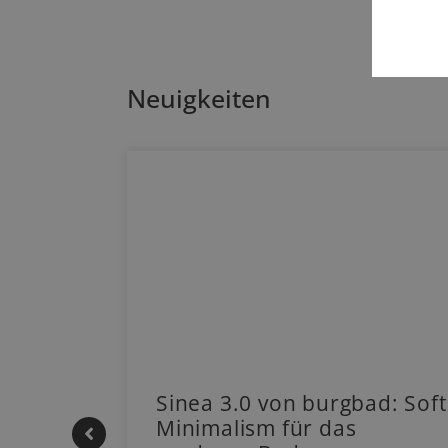
Neuigkeiten
 |
Sinea 3.0 von burgbad: Soft
Minimalism für das