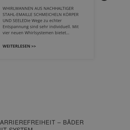
HANS
WHIRLWANNEN AUS NACHHALTIGER
STAHL-EMAILLE SCHMEICHELN KÖRPER
Stil für 
UND SEELEDie Wege zu echter
HANSAGEN
Entspannung sind sehr individuell. Mit
von Wasch
vier neuen Whirlsystemen bietet…
unterschi
Räume kon
WEITERLESEN >>
WEITERL
ARRIEREFREIHEIT – BÄDER
IT SYSTEM