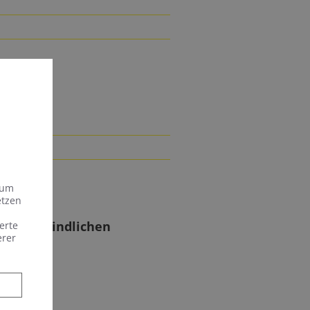
 um
etzen
en unverbindlichen
erte
erer