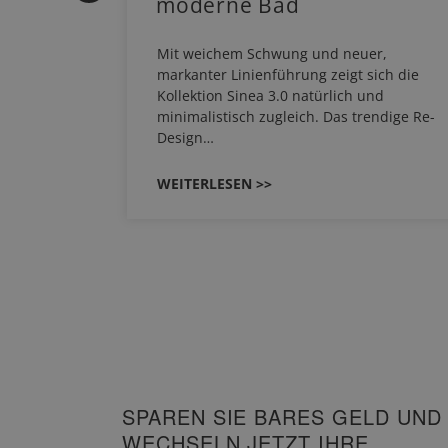
moderne Bad
HERM NEO
Mit weichem Schwung und neuer,
em
markanter Linienführung zeigt sich die
EHAU
Kollektion Sinea 3.0 natürlich und
…
minimalistisch zugleich. Das trendige Re-
Design…
WEITERLESEN >>
SPAREN SIE BARES GELD UND
WECHSELN JETZT IHRE