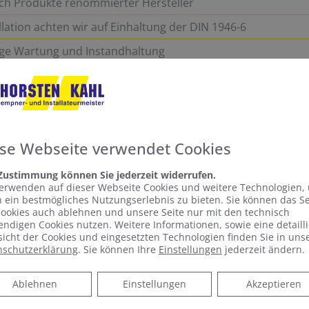
ich Produkte renommierter Hersteller
llation achten wir auf Einhaltung der DIN 1946-6
ige Wartung und Instandhaltung
tallation
ntuell nötigen Fremdgewerke für Sie
se Webseite verwendet Cookies
g, Lieferung und Installation aus einer Hand
gfältige und termingerechte Ausführung
 Zustimmung können Sie jederzeit widerrufen.
erwenden auf dieser Webseite Cookies und weitere Technologien,
 ein bestmögliches Nutzungserlebnis zu bieten. Sie können das S
ookies auch ablehnen und unsere Seite nur mit den technisch
les Raumklima zu erreichen! Vereinbaren Sie ein
ndigen Cookies nutzen. Weitere Informationen, sowie eine detailli
icht der Cookies und eingesetzten Technologien finden Sie in uns
nschutzerklärung
. Sie können Ihre
Einstellungen
jederzeit ändern.
Ablehnen
Ablehnen
Einstellungen
Akzeptieren