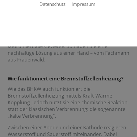
Heizkonzepte mit Zukunft produzieren nicht nur
Datenschutz
Impressum
Wärme, sondern auch Strom. Wir helfen Ihnen, das
wohl zukunftsfähigste Heizkonzept für Ihren Neubau
zu realisieren: die Brennstoffzellenheizung.
Klempnerei Kahl plant Ihre Brennstoffzellenheizung
für Sie, berät Sie zu den Fördermitteln und
koordiniert alle Gewerke. So haben Sie eine
nachhaltige Lösung aus einer Hand – vom Fachmann
aus Frauenwald.
Wie funktioniert eine Brennstoffzellenheizung?
Wie das BHKW auch funktioniert die
Brennstoffzellenheizung mittels Kraft-Wärme-
Kopplung. Jedoch nutzt sie eine chemische Reaktion
statt der klassischen Verbrennung: die sogenannte
„kalte Verbrennung“.
Zwischen einer Anode und einer Kathode reagieren
Wasserstoff und Sauerstoff miteinander. Dabei