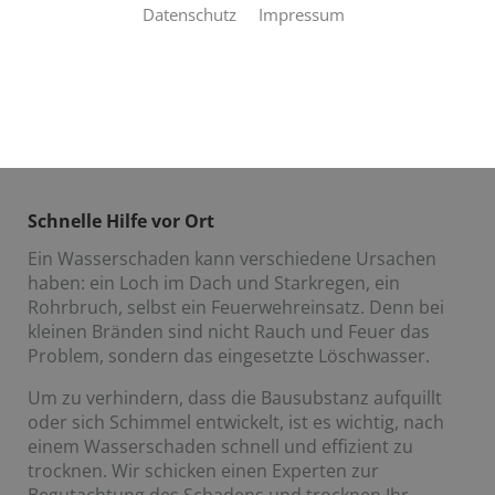
Datenschutz
Impressum
Egal, wie der Wasserschaden entstanden ist: Eine
schnelle und ordentliche Bautrocknung ist extrem
wichtig, um weitere Schäden am Gebäude und
potenzielle Gesundheitsrisiken zu verhindern.
Klempnerei Kahl ist Ihr Profi vor Ort in Frauenwald
für schnelle Hilfe bei Wasserschäden aller Art.
Schnelle Hilfe vor Ort
Ein Wasserschaden kann verschiedene Ursachen
haben: ein Loch im Dach und Starkregen, ein
Rohrbruch, selbst ein Feuerwehreinsatz. Denn bei
kleinen Bränden sind nicht Rauch und Feuer das
Problem, sondern das eingesetzte Löschwasser.
Um zu verhindern, dass die Bausubstanz aufquillt
oder sich Schimmel entwickelt, ist es wichtig, nach
einem Wasserschaden schnell und effizient zu
trocknen. Wir schicken einen Experten zur